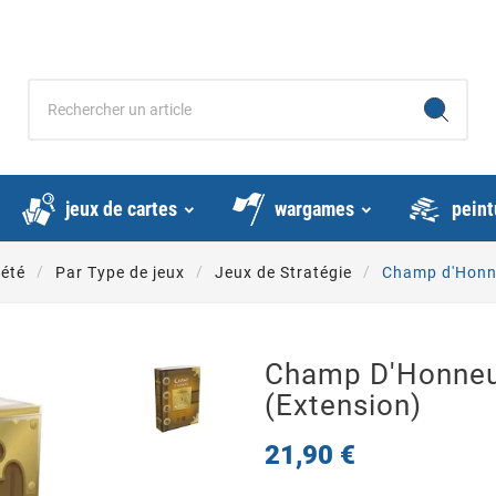
jeux de cartes
wargames
peint
iété
Par Type de jeux
Jeux de Stratégie
Champ d'Honne
Champ D'Honneu
(Extension)
21,90 €