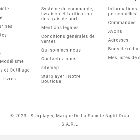
iété
Système de commande,
Informations
livraison et tarification
personnelles
le
des frais de port
Commandes
urines
Mentions légales
Avoirs
tes
Conditions générales de
Adresses
ventes
Bons de réduc
Qui sommes-nous
s
Mes listes de 
Contactez-nous
t Modélisme
sitemap
 et Outillage
Starplayer | Notre
 Livres
Boutique
© 2023 - Starplayer, Marque De La Société Night Drop
S.A.R.L