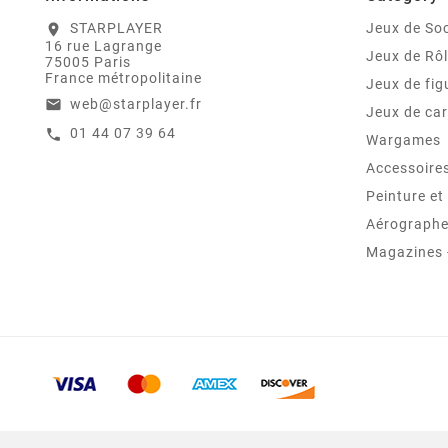
STARPLAYER
Jeux de Soc
location_on
16 rue Lagrange
Jeux de Rô
75005 Paris
France métropolitaine
Jeux de fig
web@starplayer.fr
email
Jeux de car
01 44 07 39 64
call
Wargames
Accessoire
Peinture e
Aérographes
Magazines -