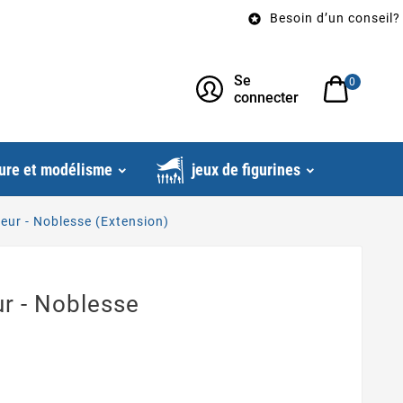
Besoin d’un conseil? Appele

Se
0
connecter
ure et modélisme
jeux de figurines
ur - Noblesse (Extension)
r - Noblesse