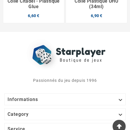
Colle Citadel - Plastique
Colle Plastique UHU
Glue
(34ml)
6,60 €
6,90 €
Passionnés du jeu depuis 1996

Informations

Category

Service