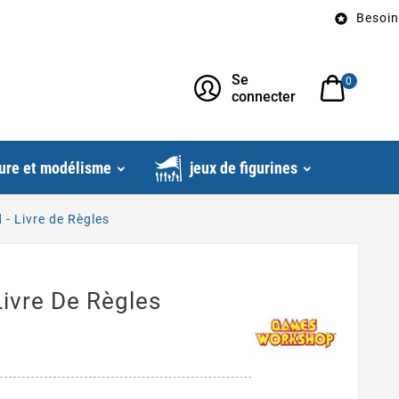
Besoin d’un 

Se
0
connecter
ure et modélisme
jeux de figurines
 - Livre de Règles
Livre De Règles