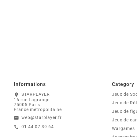
Informations
Category
STARPLAYER
Jeux de Soc
location_on
16 rue Lagrange
Jeux de Rô
75005 Paris
France métropolitaine
Jeux de fig
web@starplayer.fr
email
Jeux de car
01 44 07 39 64
call
Wargames