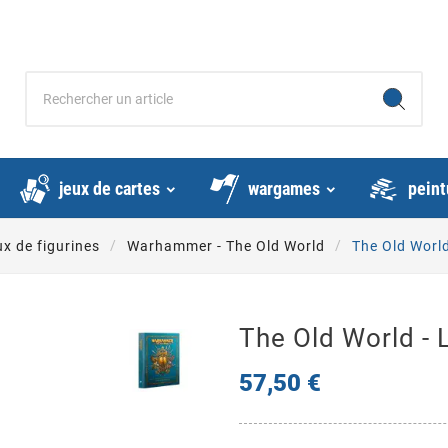
jeux de cartes
wargames
peint
x de figurines
Warhammer - The Old World
The Old World
The Old World - 
57,50 €