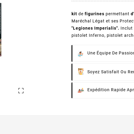
kit
de
figurines
permettant
d
Maréchal Légat et ses Prote
"Legiones Imperialis".
Inclut 
pistolet Inferno, pistolet a
Une Équipe De Passion
Soyez Satisfait Ou R

Expédition Rapide Ap