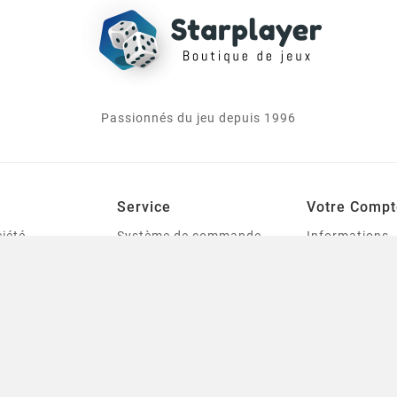
Passionnés du jeu depuis 1996
Service
Votre Compt
iété
Système de commande,
Informations
livraison et tarification
personnelles
le
des frais de port
Commandes
urines
Mentions légales
Avoirs
tes
Conditions générales de
Adresses
ventes
Bons de réduc
Qui sommes-nous
s
Mes listes de 
Contactez-nous
t Modélisme