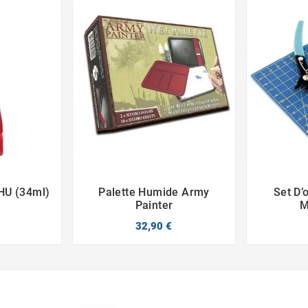
UHU (34ml)
Palette Humide Army
Set D’



Painter
M
32,90 €