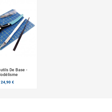
outils De Base -


odélisme
24,90 €