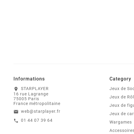
Informations
Category
STARPLAYER
Jeux de Soc
location_on
16 rue Lagrange
Jeux de Rô
75005 Paris
France métropolitaine
Jeux de fig
web@starplayer.fr
email
Jeux de car
01 44 07 39 64
call
Wargames
Accessoire