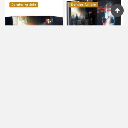
Dernier Article
Dernier Article




Blade Runner : Ecran
Blade Runner: Livre De
Du Blade Meneur
Base
25,00 €
55,00 €
Dernier Article
Dernier Article