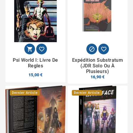




Psi World I: Livre De
Expédition Substratum
Regles
(JDR Solo Ou À
Plusieurs)
15,00 €
16,90 €
Dernier Article
Dernier Article