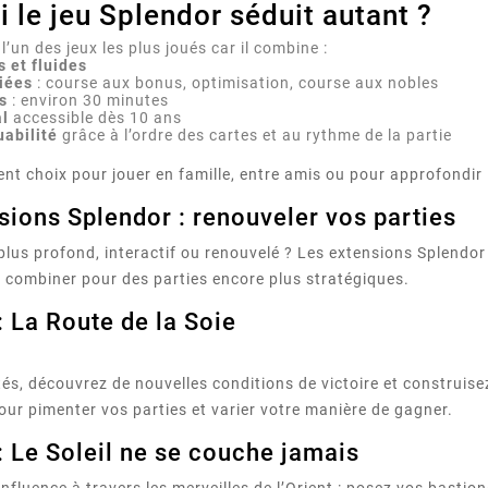
 le jeu Splendor séduit autant ?
l’un des jeux les plus joués car il combine :
 et fluides
riées
: course aux bonus, optimisation, course aux nobles
es
: environ 30 minutes
al
accessible dès 10 ans
uabilité
grâce à l’ordre des cartes et au rythme de la partie
lent choix pour jouer en famille, entre amis ou pour approfondi
sions Splendor : renouveler vos parties
 plus profond, interactif ou renouvelé ? Les extensions Splend
combiner pour des parties encore plus stratégiques.
: La Route de la Soie
ités, découvrez de nouvelles conditions de victoire et construis
our pimenter vos parties et varier votre manière de gagner.
: Le Soleil ne se couche jamais
nfluence à travers les merveilles de l’Orient : posez vos bastio