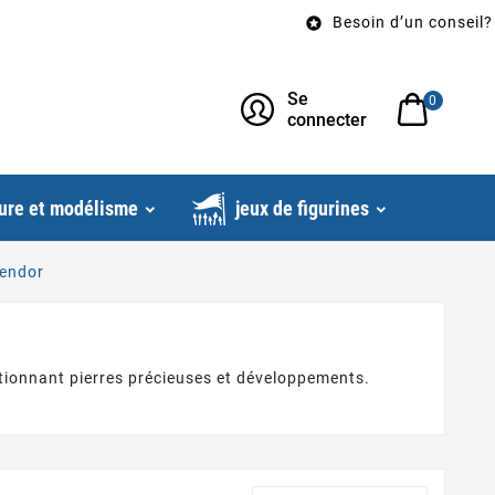
Besoin d’un conseil? Appelez-n

Se
0
connecter
ure et modélisme
jeux de figurines
lendor
ctionnant pierres précieuses et développements.