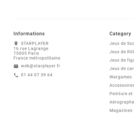
Informations
Category
STARPLAYER
Jeux de Soc
location_on
16 rue Lagrange
Jeux de Rô
75005 Paris
France métropolitaine
Jeux de fig
web@starplayer.fr
email
Jeux de car
01 44 07 39 64
call
Wargames
Accessoire
Peinture e
Aérographes
Magazines -