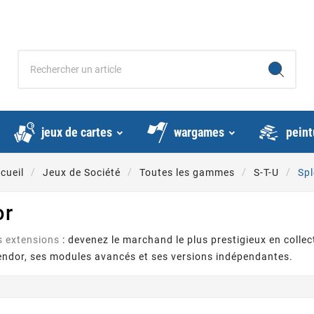
jeux de cartes
wargames
peint
cueil
Jeux de Société
Toutes les gammes
S-T-U
Sp
or
s extensions
: devenez le marchand le plus prestigieux en colle
endor, ses modules avancés et ses versions indépendantes.