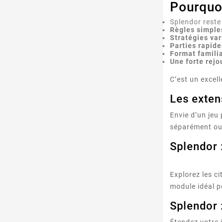
Pourquoi
Splendor reste 
Règles simples
Stratégies va
Parties rapid
Format famili
Une forte rejo
C’est un excel
Les exten
Envie d’un jeu
séparément ou 
Splendor 
Explorez les c
module idéal p
Splendor 
Étendez votre i