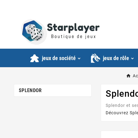
jeux de société
jeux de rôle
Ac
SPLENDOR
Splend
Splendor et se
Découvrez Spl