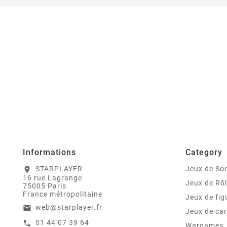
Informations
Category
STARPLAYER
Jeux de Soc
location_on
16 rue Lagrange
Jeux de Rô
75005 Paris
France métropolitaine
Jeux de fig
web@starplayer.fr
email
Jeux de car
01 44 07 39 64
call
Wargames