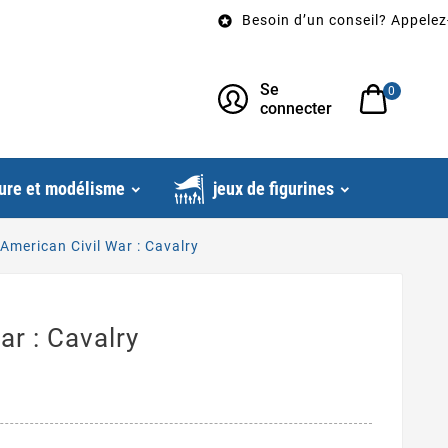
Besoin d’un conseil? Appelez-nous a

Se
0
connecter
ure et modélisme
jeux de figurines
American Civil War : Cavalry
ar : Cavalry