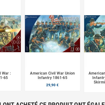
l War :
American Civil War Union
American 



61-65
Infantry 1861-65
Infantr
Skirm
29,90 €
I ONT ACHETÉ CE PRODUIT ONT ÉGAL