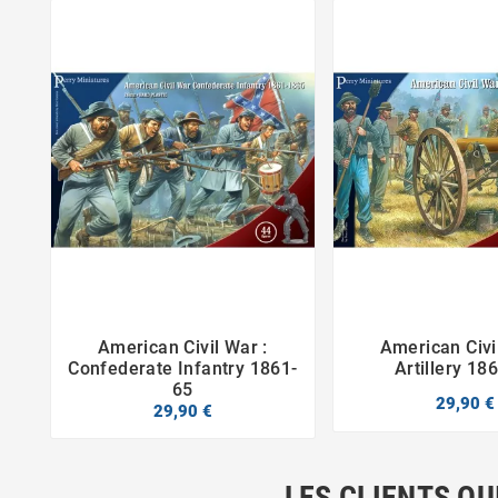
American Civil War :
American Civi



Confederate Infantry 1861-
Artillery 18
65
29,90 €
29,90 €
LES CLIENTS QU