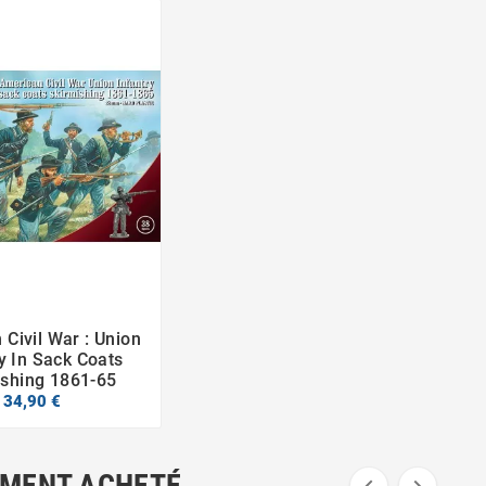
Civil War : Union


y In Sack Coats
ishing 1861-65
34,90 €
EMENT ACHETÉ...