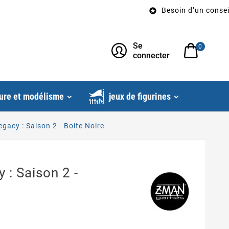
Besoin d’un conseil? Ap

Se
0
connecter
ure et modélisme
jeux de figurines
gacy : Saison 2 - Boite Noire
: Saison 2 -