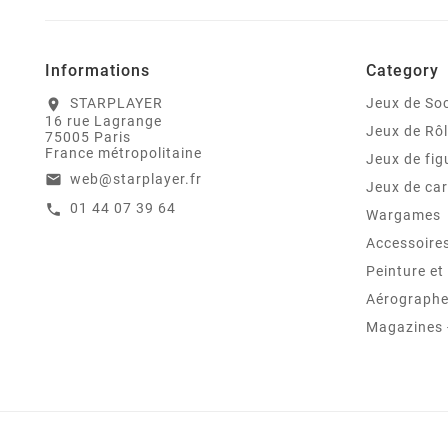
Informations
Category
STARPLAYER
Jeux de Soc
location_on
16 rue Lagrange
Jeux de Rô
75005 Paris
France métropolitaine
Jeux de fig
web@starplayer.fr
email
Jeux de car
01 44 07 39 64
call
Wargames
Accessoire
Peinture e
Aérographes
Magazines -