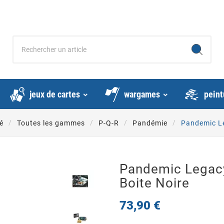
jeux de cartes
wargames
peint
é
Toutes les gammes
P-Q-R
Pandémie
Pandemic Le
Pandemic Legacy 
Boite Noire
73,90 €