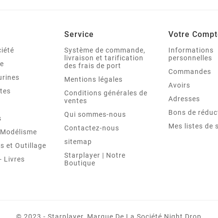
Service
Votre Compt
iété
Système de commande,
Informations
livraison et tarification
personnelles
le
des frais de port
Commandes
urines
Mentions légales
Avoirs
tes
Conditions générales de
Adresses
ventes
Bons de réduc
Qui sommes-nous
s
Mes listes de 
Contactez-nous
t Modélisme
sitemap
 et Outillage
Starplayer | Notre
 Livres
Boutique
© 2023 - Starplayer, Marque De La Société Night Drop