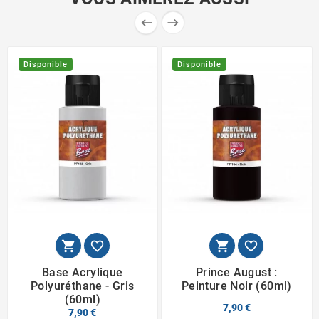


Disponible
Disponible




Base Acrylique
Prince August :
Polyuréthane - Gris
Peinture Noir (60ml)
(60ml)
7,90 €
7,90 €