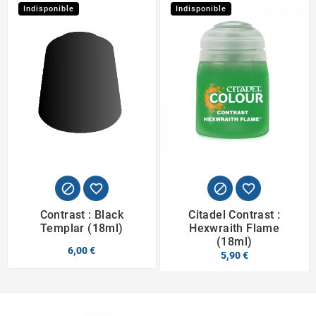
Indisponible
Indisponible




Contrast : Black
Citadel Contrast :
Templar (18ml)
Hexwraith Flame
(18ml)
6,00 €
5,90 €