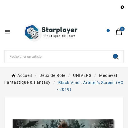
B

0

Accueil
Jeux de Rôle
UNIVERS
Médiéval
Fantastique & Fantasy
Black Void : Arbiter's Screen (VO
- 2019)