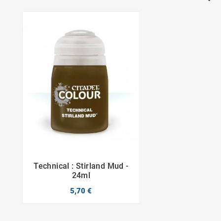
Technical : Stirland Mud -


24ml
5,70 €