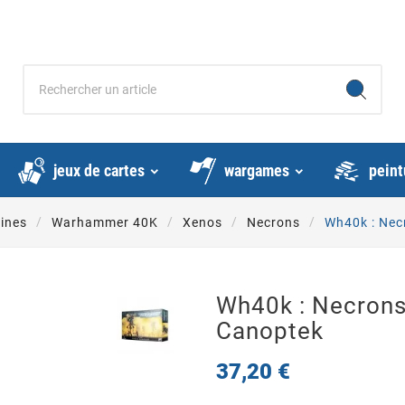
jeux de cartes
wargames
peint
rines
Warhammer 40K
Xenos
Necrons
Wh40k : Nec
Wh40k : Necrons
Canoptek
37,20 €