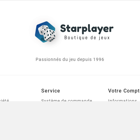
Passionnés du jeu depuis 1996
Service
Votre Compt
iété
Système de commande,
Informations
livraison et tarification
personnelles
le
des frais de port
Commandes
urines
Mentions légales
Avoirs
tes
Conditions générales de
Adresses
ventes