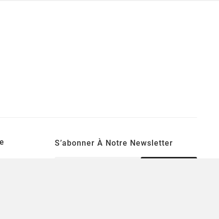
e
S’abonner À Notre Newsletter
S’ABONNER
Une lettre d'informations par semaine pour
se tenir informé des nouveautés ludiques!