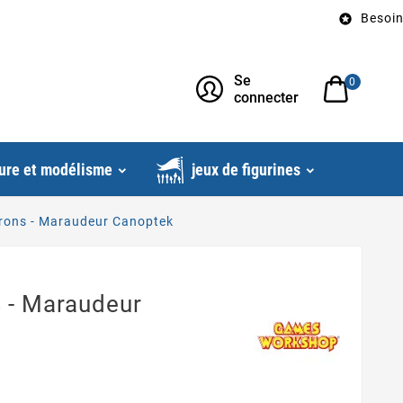
Besoin d’un 

Se
0
connecter
ure et modélisme
jeux de figurines
rons - Maraudeur Canoptek
 - Maraudeur