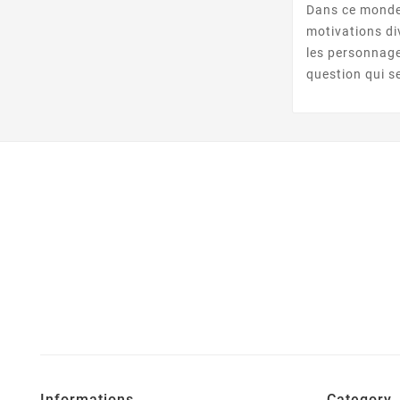
Dans ce monde 
motivations d
les personnag
question qui se
Informations
Category