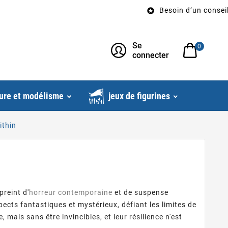
Besoin d’un conseil? Ap

Se
0
connecter
ure et modélisme
jeux de figurines
ithin
preint d'
horreur contemporaine
et de suspense
pects fantastiques et mystérieux, défiant les limites de
 mais sans être invincibles, et leur résilience n'est