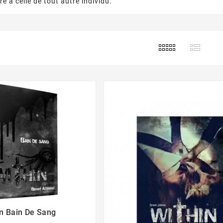
e à celle de tout autre individu.
in Bain De Sang

