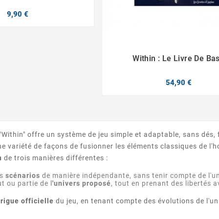
9,90 €
Within : Le Livre De Ba


54,90 €
"Within" offre un système de jeu simple et adaptable, sans dés, f
ne variété de façons de fusionner les éléments classiques de l'h
n
de trois manières différentes :
es
scénarios
de manière indépendante, sans tenir compte de l'un
ut ou partie de l
'univers proposé
, tout en prenant des libertés a
trigue officielle
du jeu, en tenant compte des évolutions de l'un