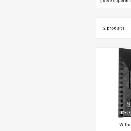
guère supérieur
2 produits
With