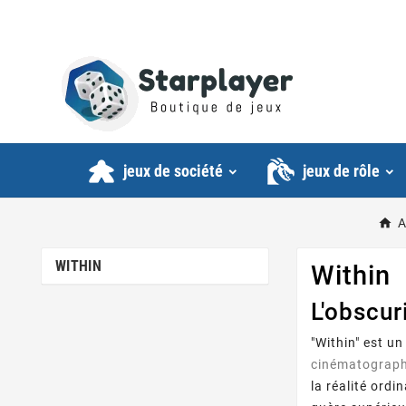
jeux de société
jeux de rôle
A
WITHIN
Within
L'obscur
"Within" est u
cinématograp
la réalité ordi