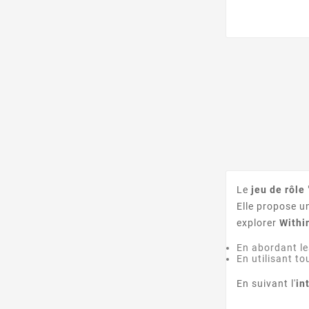
Le
jeu de rôle
Elle propose u
explorer
Withi
En abordant l
En utilisant to
En suivant l'
in