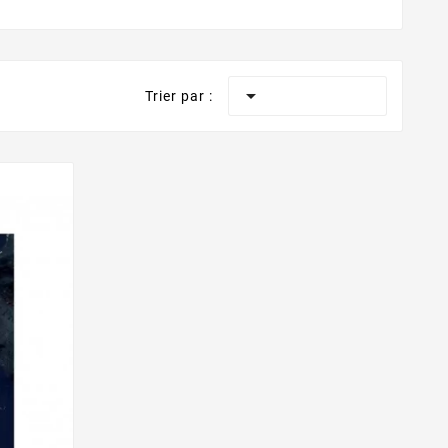

Trier par :