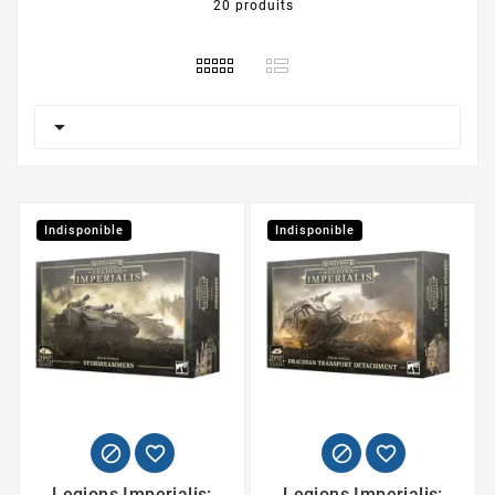
20 produits

Indisponible
Indisponible




Legions Imperialis:
Legions Imperialis: