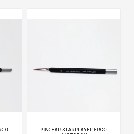
RGO
PINCEAU STARPLAYER ERGO

