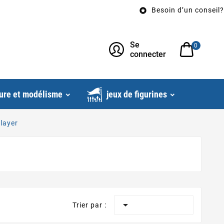
Besoin d’un conseil? App

Se
0
connecter
ure et modélisme
jeux de figurines
layer

Trier par :