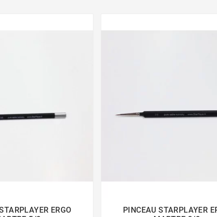
 STARPLAYER ERGO
PINCEAU STARPLAYER E



