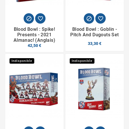




Blood Bowl : Spike!
Blood Bowl : Goblin -
Presents - 2021
Pitch And Dugouts Set
Almanac! (Anglais)
33,30 €
42,50 €
Indisponible
Indisponible