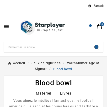
Besoin d’u

0

Accueil
Jeux de figurines
Warhammer Age of
Sigmar
Blood bowl
Blood bowl
Matériel
Livres
Vous aimez le médiéval fantastique , le football
américain , le sang et les coups bas quand l'arbitre à