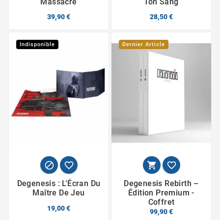
Massacre
Ton Sang
39,90 €
28,50 €
Indisponible
Dernier Article




Degenesis : L'Écran Du
Degenesis Rebirth –
Maître De Jeu
Édition Premium -
Coffret
19,00 €
99,90 €