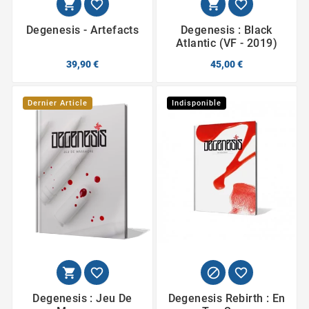




Degenesis - Artefacts
Degenesis : Black
Atlantic (VF - 2019)
39,90 €
45,00 €
Dernier Article
Indisponible




Degenesis : Jeu De
Degenesis Rebirth : En