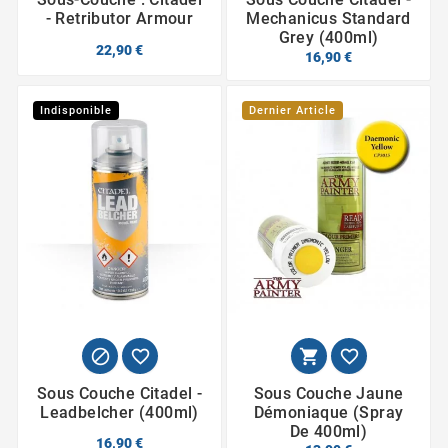
- Retributor Armour
Mechanicus Standard
Grey (400ml)
22,90 €
16,90 €
Indisponible
Dernier Article




Sous Couche Citadel -
Sous Couche Jaune
Leadbelcher (400ml)
Démoniaque (spray
De 400ml)
16,90 €