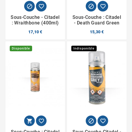




Sous-Couche - Citadel
Sous-Couche : Citadel
: Wraithbone (400ml)
- Death Guard Green
17,10 €
15,30 €
Disponible
Indisponible




Sous-Couche : Citadel
Sous Couche Citadel -