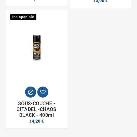
13,90 €
Indisponible


SOUS-COUCHE -
CITADEL -CHAOS
BLACK - 400ml
14,20 €