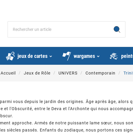
e
jeux de cartes
wargames
peinture et m
Accueil
Jeux de Rôle
UNIVERS
Contemporain
Trin
s
rmi vous depuis le jardin des origines. Âge après âge, alors q
re et l'Obscurité, entre le Deva et l'Archonte qui nous accomp
obscur.
ement approche. Armés de notre puissante lame sœur, nous somm
des siècles passés. Enfants du zodiaque, nous portons ces sign