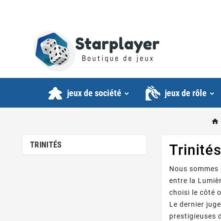
jeux de société
jeux de rôl
TRINITÉS
Trinité
Nous sommes pa
entre la Lumiè
choisi le côté 
Le dernier jug
prestigieuses 