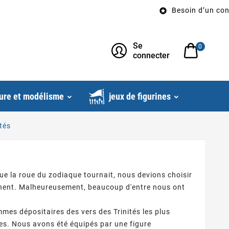
Besoin d’un conseil? 

Se
0
connecter
odélisme
jeux de figurines
ités
ue la roue du zodiaque tournait, nous devions choisir
agnent. Malheureusement, beaucoup d'entre nous ont
es dépositaires des vers des Trinités les plus
es. Nous avons été équipés par une figure