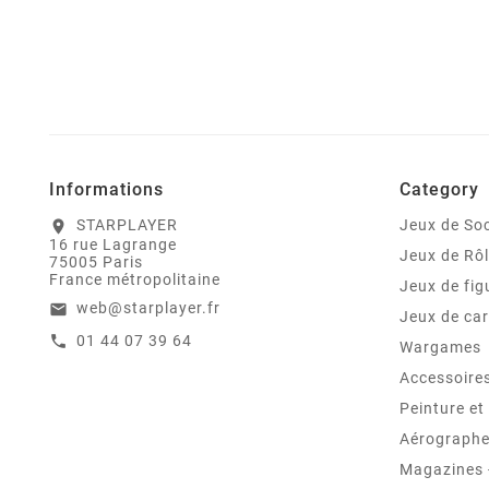
Informations
Category
STARPLAYER
Jeux de Soc
location_on
16 rue Lagrange
Jeux de Rô
75005 Paris
France métropolitaine
Jeux de fig
web@starplayer.fr
email
Jeux de car
01 44 07 39 64
call
Wargames
Accessoire
Peinture e
Aérographes
Magazines -