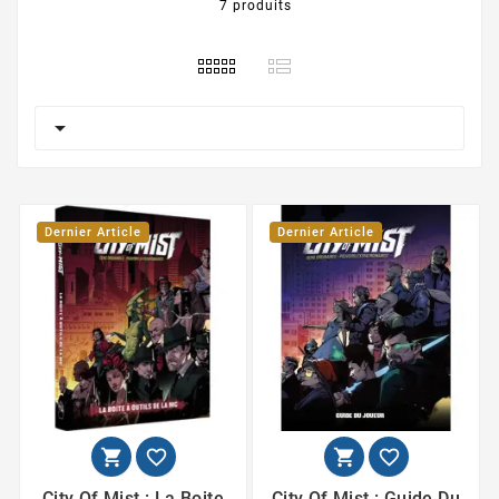
7 produits

Dernier Article
Dernier Article




City Of Mist : La Boite
City Of Mist : Guide Du