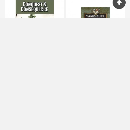




Conquest &
Tank Duel : Tank Pack
Consequence
1 (EN)
119,00 €
42,90 €
Dernier Article
Indisponible