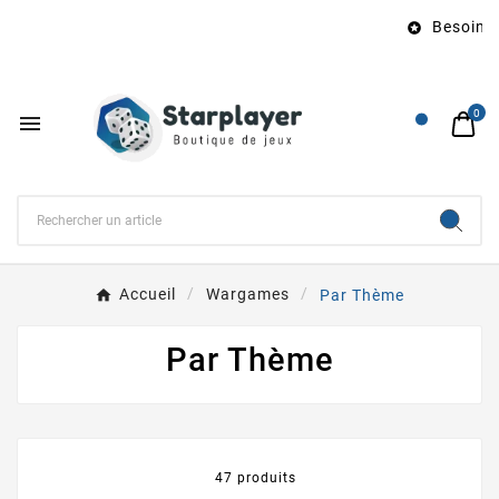
Besoin d’un

0

Accueil
Wargames
Par Thème
Par Thème
47 produits