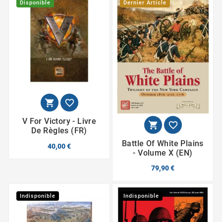
Disponible
Dernier Article


V For Victory - Livre


De Règles (FR)
Battle Of White Plains
40,00 €
- Volume X (EN)
79,90 €
Indisponible
Indisponible