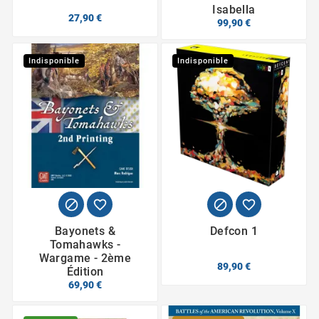
Isabella
27,90 €
99,90 €
Indisponible
Indisponible




Bayonets &
Defcon 1
Tomahawks -
Wargame - 2ème
89,90 €
Édition
69,90 €