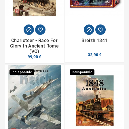




Charioteer - Race For
Breizh 1341
Glory In Ancient Rome
(VO)
32,90 €
99,90 €
Indisponible
Indisponible