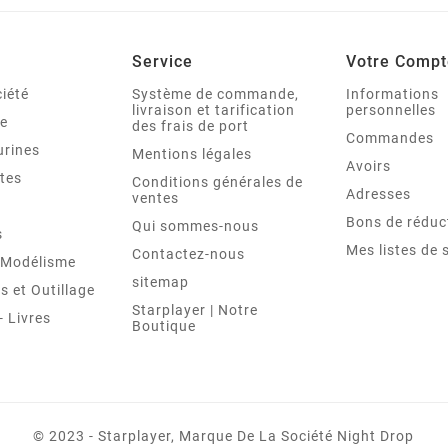
Service
Votre Compt
iété
Système de commande,
Informations
livraison et tarification
personnelles
le
des frais de port
Commandes
urines
Mentions légales
Avoirs
tes
Conditions générales de
Adresses
ventes
Bons de réduc
Qui sommes-nous
s
Mes listes de 
Contactez-nous
t Modélisme
sitemap
 et Outillage
Starplayer | Notre
 Livres
Boutique
© 2023 - Starplayer, Marque De La Société Night Drop