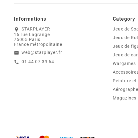
Informations
Category
STARPLAYER
Jeux de Soc
location_on
16 rue Lagrange
Jeux de Rô
75005 Paris
France métropolitaine
Jeux de fig
web@starplayer.fr
email
Jeux de car
01 44 07 39 64
call
Wargames
Accessoire
Peinture e
Aérographes
Magazines -