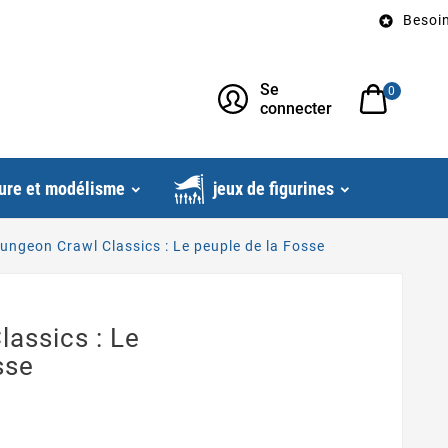
Besoin d’un

Se
0
connecter
ure et modélisme
jeux de figurines
ungeon Crawl Classics : Le peuple de la Fosse
assics : Le
sse