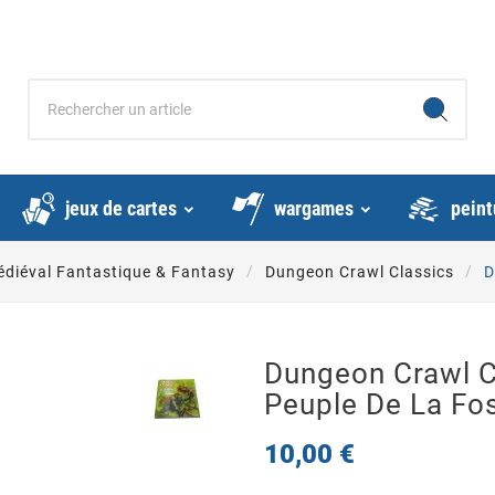
jeux de cartes
wargames
peint
diéval Fantastique & Fantasy
Dungeon Crawl Classics
D
Dungeon Crawl Cl
Peuple De La Fo
10,00 €