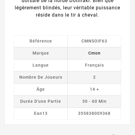
dorsale de la horde Dothraki. Bien que
légèrement blindés, leur véritable puissance
réside dans le tir à cheval.
Référence
CMNSOIF63
Marque
Cmon
Langue
Français
Nombre De Joueurs
2
Âge
14 +
Durée D'une Partie
30 - 60 Min
Ean13
355838009368