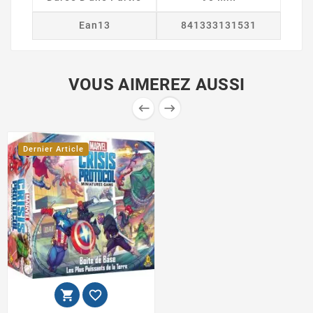
Ean13
841333131531
VOUS AIMEREZ AUSSI


Dernier Article

