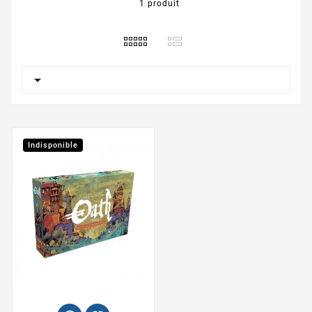
1 produit

Indisponible