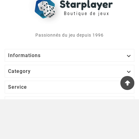
Passionnés du jeu depuis 1996

Informations

Category

Service

Votre Compte
S’abonner À Notre Newsletter
D'ACCORD