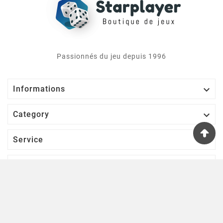
Passionnés du jeu depuis 1996

Informations

Category

Service

Votre Compte
S’abonner À Notre Newsletter
D'ACCORD