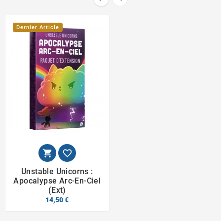
Dernier Article


Unstable Unicorns :
Apocalypse Arc-En-Ciel
(Ext)
14,50 €