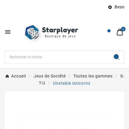
Besoin d

0

Accueil
Jeux de Société
Toutes les gammes
S-
T-U
Unstable Unicorns