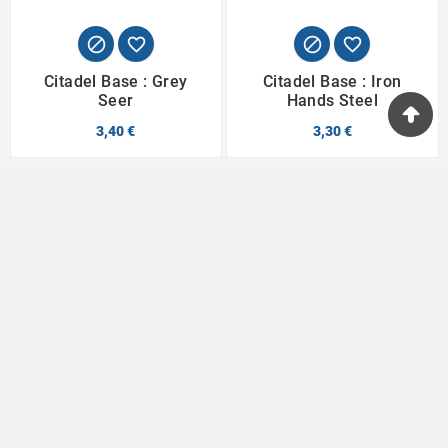




Citadel Base : Grey
Citadel Base : Iron
Seer
Hands Steel
3,40 €
3,30 €
Passionnés du jeu depuis 1996

Informations