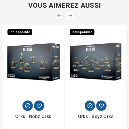
VOUS AIMEREZ AUSSI


Indisponible
Indisponible




Orks : Nobz Orks
Orks : Boyz Orks