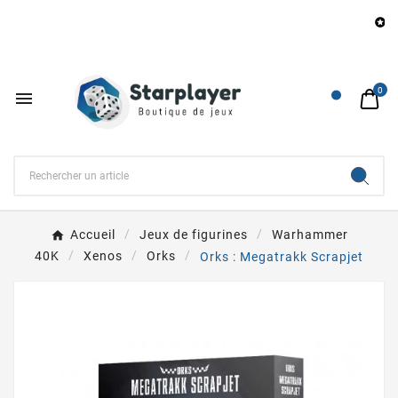
Be

0

Accueil
Jeux de figurines
Warhammer
40K
Xenos
Orks
Orks : Megatrakk Scrapjet