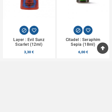




Layer : Evil Sunz
Citadel : Seraphim
Scarlet (12ml)
Sepia (18ml)
3,30 €
6,00 €
Passionnés du jeu depuis 1996