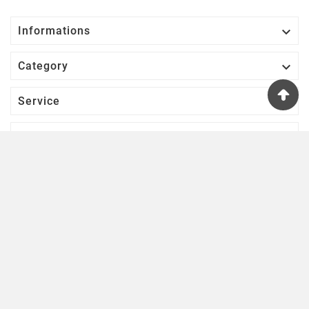

Informations

Category

Service

Votre Compte
S’abonner À Notre Newsletter
D'ACCORD
Une lettre d'informations par semaine pour se tenir informé des
nouveautés ludiques!