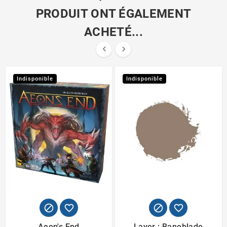
PRODUIT ONT ÉGALEMENT
ACHETÉ...


Indisponible
Indisponible




Aeon's End
Layer : Baneblade