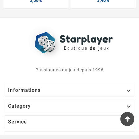
3,50 €
3,40 €
Passionnés du jeu depuis 1996

Informations

Category

Service

Votre Compte