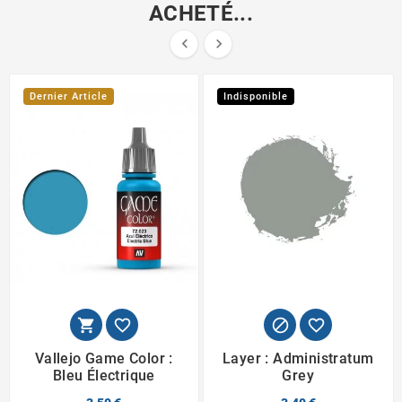
ACHETÉ...


Dernier Article
Indisponible




Vallejo Game Color :
Layer : Administratum
Bleu Électrique
Grey