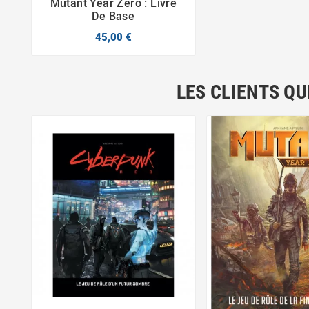
Mutant Year Zero : Livre


De Base
45,00 €
LES CLIENTS QU