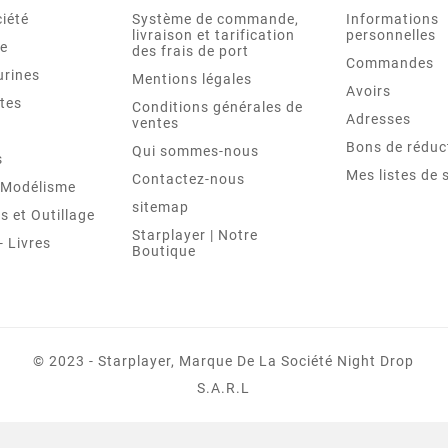
iété
Système de commande,
Informations
livraison et tarification
personnelles
le
des frais de port
Commandes
urines
Mentions légales
Avoirs
tes
Conditions générales de
Adresses
ventes
Bons de réduc
Qui sommes-nous
s
Mes listes de 
Contactez-nous
t Modélisme
sitemap
 et Outillage
Starplayer | Notre
 Livres
Boutique
© 2023 - Starplayer, Marque De La Société Night Drop
S.A.R.L