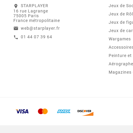
STARPLAYER
Jeux de Soc
location_on
16 rue Lagrange
Jeux de Rô
75005 Paris
France métropolitaine
Jeux de fig
web@starplayer.fr
email
Jeux de car
01 44 07 39 64
call
Wargames
Accessoire
Peinture e
Aérographes
Magazines -