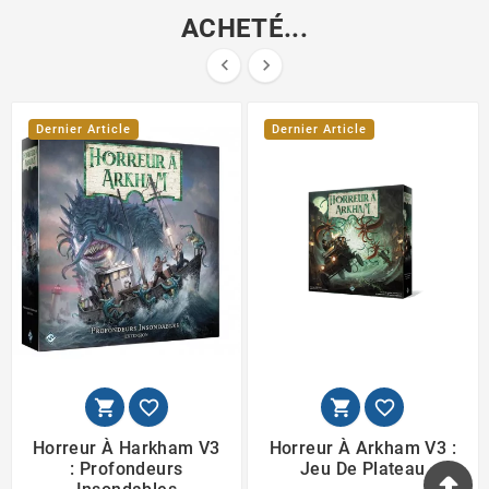
ACHETÉ...


Dernier Article
Dernier Article




Horreur À Harkham V3
Horreur À Arkham V3 :
: Profondeurs
Jeu De Plateau