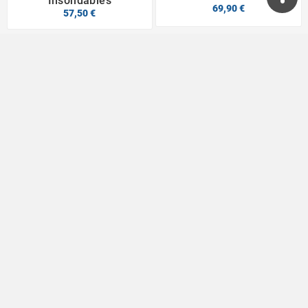
Insondables
69,90 €
57,50 €
Passionnés du jeu depuis 1996

Informations

Category

Service