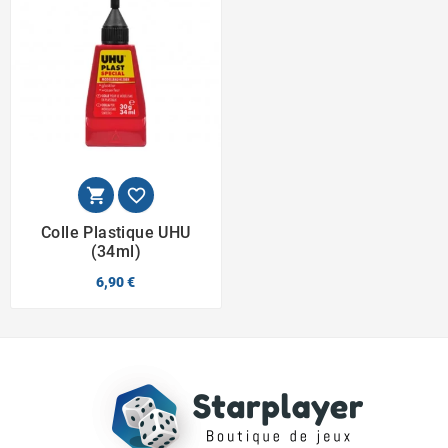


Colle Plastique UHU
(34ml)
6,90 €