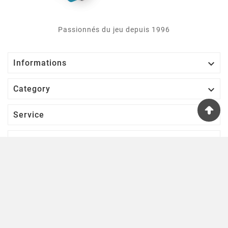
Passionnés du jeu depuis 1996

Informations

Category

Service

Votre Compte
S’abonner À Notre Newsletter
D'ACCORD
Une lettre d'informations par semaine pour se tenir informé des
nouveautés ludiques!