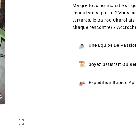
Malgré tous les monstres rig
l’ennui vous guette ? Vous c
tartares, le Balrog Charollai
chaque rencontre) ? Accroche
Une Équipe De Passion
Soyez Satisfait Ou R
Expédition Rapide Ap
