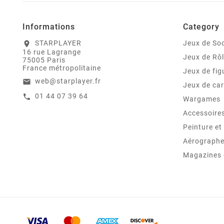
Informations
Category
STARPLAYER
Jeux de Soc
location_on
16 rue Lagrange
Jeux de Rô
75005 Paris
France métropolitaine
Jeux de fig
web@starplayer.fr
email
Jeux de car
01 44 07 39 64
call
Wargames
Accessoire
Peinture e
Aérographes
Magazines -