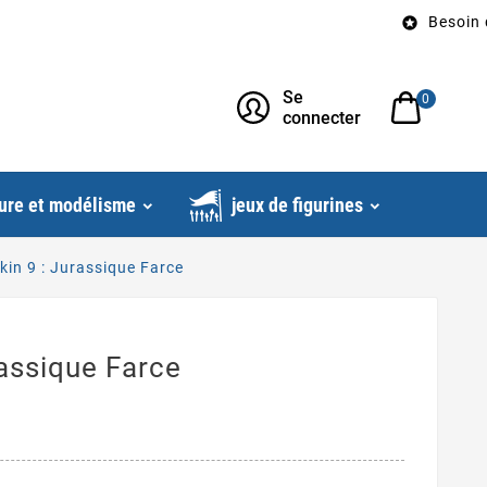
Besoin d’un c

Se
0
connecter
ure et modélisme
jeux de figurines
in 9 : Jurassique Farce
assique Farce