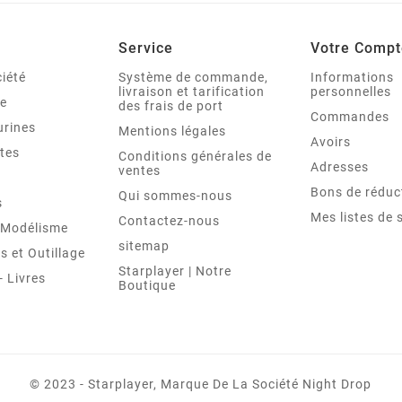
Service
Votre Compt
iété
Système de commande,
Informations
livraison et tarification
personnelles
le
des frais de port
Commandes
urines
Mentions légales
Avoirs
tes
Conditions générales de
Adresses
ventes
Bons de réduc
Qui sommes-nous
s
Mes listes de 
Contactez-nous
t Modélisme
sitemap
 et Outillage
Starplayer | Notre
 Livres
Boutique
© 2023 - Starplayer, Marque De La Société Night Drop