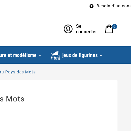
Besoin d’un conseil? Ap

Se
0
connecter
ure et modélisme
jeux de figurines
 au Pays des Mots
es Mots