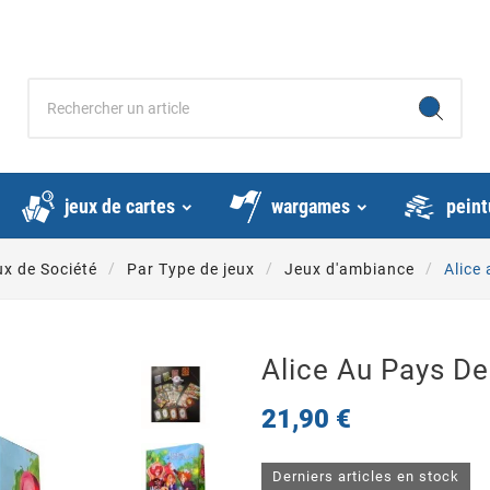
jeux de cartes
wargames
peint
ux de Société
Par Type de jeux
Jeux d'ambiance
Alice
Alice Au Pays D
21,90 €
Derniers articles en stock