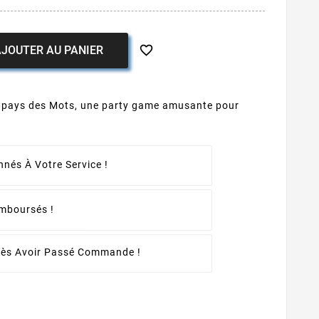

JOUTER AU PANIER
u pays des Mots, une party game amusante pour
nés À Votre Service !
emboursés !
rès Avoir Passé Commande !