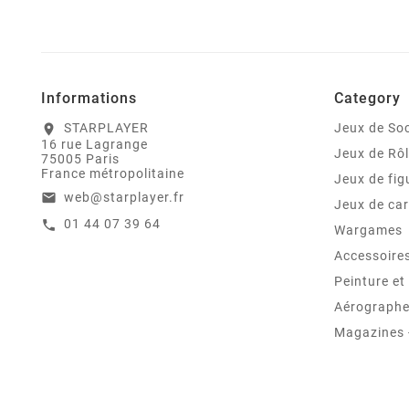
Informations
Category
STARPLAYER
Jeux de Soc
location_on
16 rue Lagrange
Jeux de Rô
75005 Paris
France métropolitaine
Jeux de fig
web@starplayer.fr
email
Jeux de car
01 44 07 39 64
call
Wargames
Accessoire
Peinture e
Aérographes
Magazines -