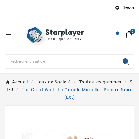
Besoin d’

0

Accueil
Jeux de Société
Toutes les gammes
S-
T-U
The Great Wall : La Grande Muraille - Poudre Noire
(Ext)