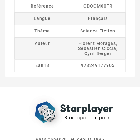
Référence
ODOOM00FR
Langue
Français
Thème
Science Fiction
Auteur
Florent Moragas,
Sébastien Ciccia,
Cyril Berger
Ean13
978249177905
Passionnés du jeu depuis 1996