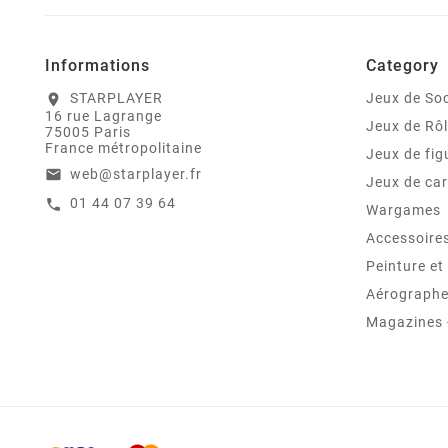
Informations
Category
STARPLAYER
Jeux de Soc
location_on
16 rue Lagrange
Jeux de Rô
75005 Paris
France métropolitaine
Jeux de fig
web@starplayer.fr
email
Jeux de car
01 44 07 39 64
call
Wargames
Accessoire
Peinture e
Aérographes
Magazines -