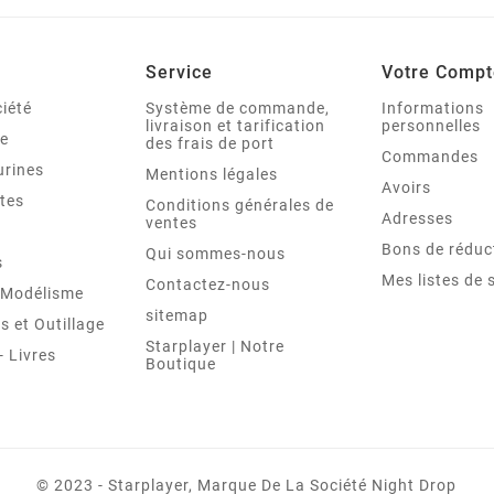
Service
Votre Compt
iété
Système de commande,
Informations
livraison et tarification
personnelles
le
des frais de port
Commandes
urines
Mentions légales
Avoirs
tes
Conditions générales de
Adresses
ventes
Bons de réduc
Qui sommes-nous
s
Mes listes de 
Contactez-nous
t Modélisme
sitemap
 et Outillage
Starplayer | Notre
 Livres
Boutique
© 2023 - Starplayer, Marque De La Société Night Drop