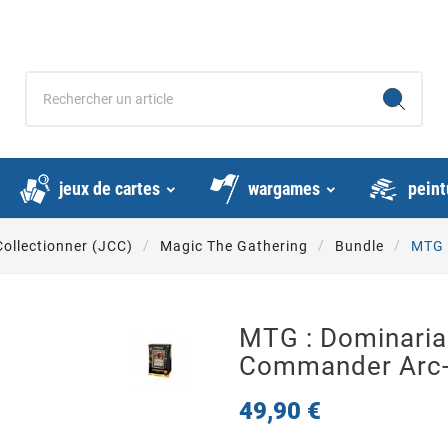
jeux de cartes
wargames
peint
Collectionner (JCC)
Magic The Gathering
Bundle
MTG 
MTG : Dominaria 
Commander Arc-E
49,90 €