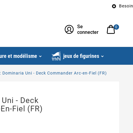
Besoin d’un

Se
0
connecter
ure et modélisme
jeux de figurines
: Dominaria Uni - Deck Commander Arc-en-Fiel (FR)
Uni - Deck
n-Fiel (FR)