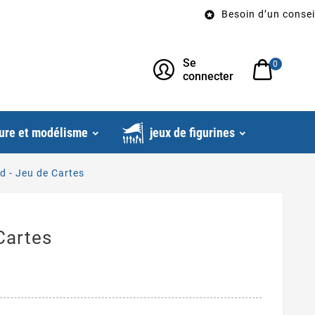
Besoin d’un conseil? App

Se
0
connecter
ure et modélisme
jeux de figurines
d - Jeu de Cartes
Cartes