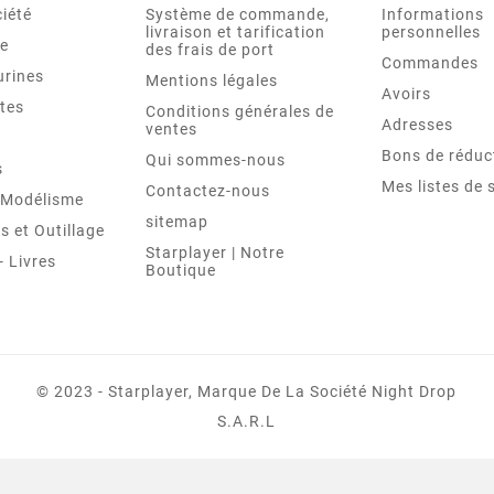
iété
Système de commande,
Informations
livraison et tarification
personnelles
le
des frais de port
Commandes
urines
Mentions légales
Avoirs
tes
Conditions générales de
Adresses
ventes
Bons de réduc
Qui sommes-nous
s
Mes listes de 
Contactez-nous
t Modélisme
sitemap
 et Outillage
Starplayer | Notre
 Livres
Boutique
© 2023 - Starplayer, Marque De La Société Night Drop
S.A.R.L