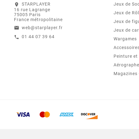
STARPLAYER
Jeux de Soc
location_on
16 rue Lagrange
Jeux de Rô
75005 Paris
France métropolitaine
Jeux de fig
web@starplayer.fr
email
Jeux de car
01 44 07 39 64
call
Wargames
Accessoire
Peinture e
Aérographes
Magazines -