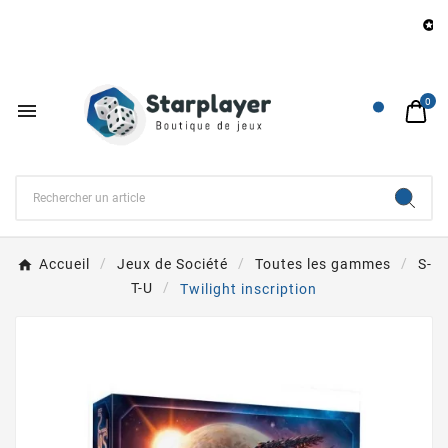
Be

0

Accueil
Jeux de Société
Toutes les gammes
S-
T-U
Twilight inscription