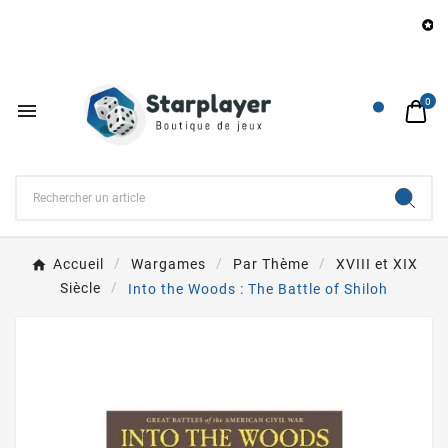
B

0

Accueil
Wargames
Par Thème
XVIII et XIX
Siècle
Into the Woods : The Battle of Shiloh