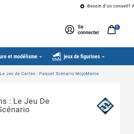
Besoin d’un conseil? Appele

Se
0
connecter
ure et modélisme
jeux de figurines
Le Jeu de Cartes - Paquet Scénario MojoMania
s : Le Jeu De
Scénario