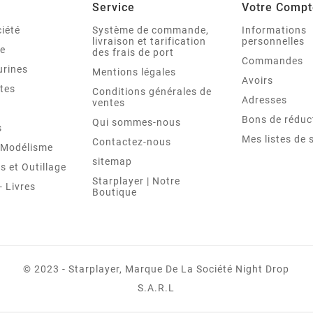
Service
Votre Compt
iété
Système de commande,
Informations
livraison et tarification
personnelles
le
des frais de port
Commandes
urines
Mentions légales
Avoirs
tes
Conditions générales de
Adresses
ventes
Bons de réduc
Qui sommes-nous
s
Mes listes de 
Contactez-nous
t Modélisme
sitemap
 et Outillage
Starplayer | Notre
 Livres
Boutique
© 2023 - Starplayer, Marque De La Société Night Drop
S.A.R.L