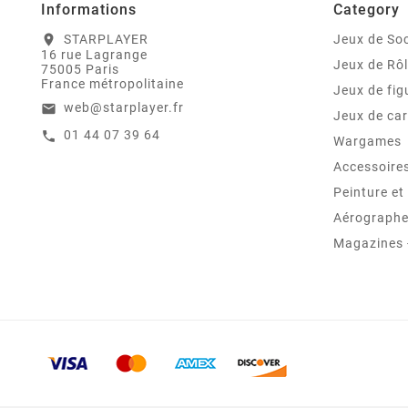
Informations
Category
STARPLAYER
Jeux de Soc
location_on
16 rue Lagrange
Jeux de Rô
75005 Paris
France métropolitaine
Jeux de fig
web@starplayer.fr
email
Jeux de car
01 44 07 39 64
call
Wargames
Accessoire
Peinture e
Aérographes
Magazines -