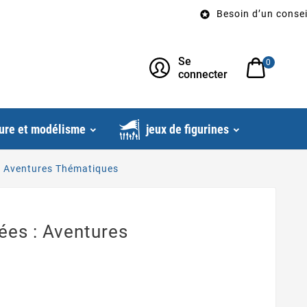
Besoin d’un conseil? Ap

Se
0
connecter
ure et modélisme
jeux de figurines
: Aventures Thématiques
ées : Aventures