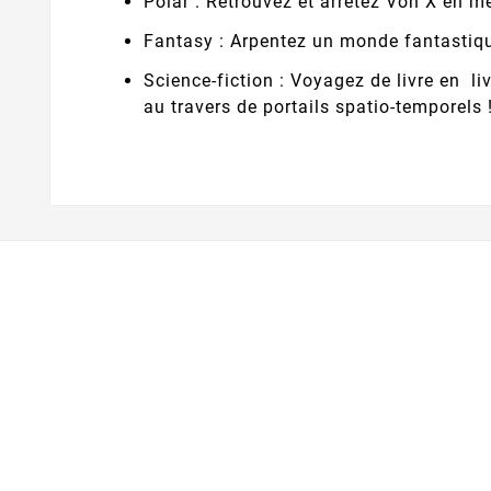
Polar : Retrouvez et arrêtez Von X en m
Fantasy : Arpentez un monde fantastiq
Science-fiction : Voyagez de livre en 
au travers de portails spatio-temporels 