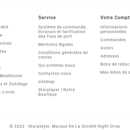
Service
Votre Compt
iété
Système de commande,
Informations
livraison et tarification
personnelles
le
des frais de port
Commandes
urines
Mentions légales
Avoirs
tes
Conditions générales de
Adresses
ventes
Bons de réduc
Qui sommes-nous
s
Mes listes de 
Contactez-nous
t Modélisme
sitemap
 et Outillage
Starplayer | Notre
 Livres
Boutique
© 2023 - Starplayer, Marque De La Société Night Drop