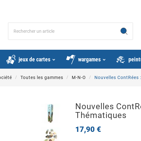
jeux de cartes
wargames
peint
ociété
Toutes les gammes
M-N-O
Nouvelles ContRées 
Nouvelles ContR
Thématiques
17,90 €