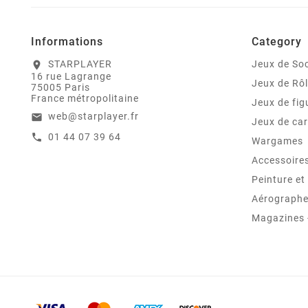
Informations
Category
STARPLAYER
Jeux de Soc
location_on
16 rue Lagrange
Jeux de Rô
75005 Paris
France métropolitaine
Jeux de fig
web@starplayer.fr
email
Jeux de car
01 44 07 39 64
call
Wargames
Accessoire
Peinture e
Aérographes
Magazines -