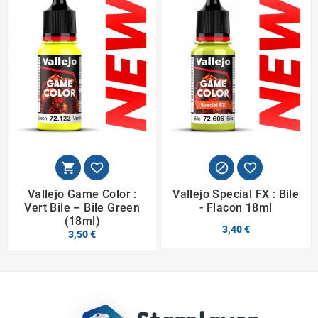




Vallejo Game Color :
Vallejo Special FX : Bile
Vert Bile – Bile Green
- Flacon 18ml
(18ml)
3,40 €
3,50 €