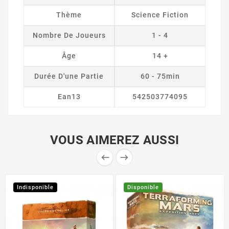
Thème
Science Fiction
Nombre De Joueurs
1 - 4
Âge
14 +
Durée D'une Partie
60 - 75min
Ean13
542503774095
VOUS AIMEREZ AUSSI


Indisponible
Disponible