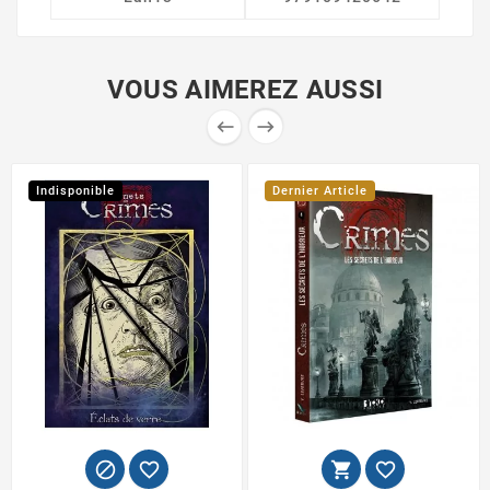
VOUS AIMEREZ AUSSI


Indisponible
Dernier Article



